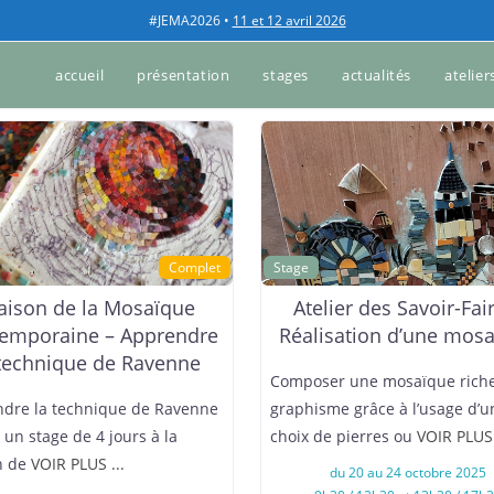
#JEMA2026 •
11 et 12 avril 2026
accueil
présentation
stages
actualités
atelier
Complet
Stage
ison de la Mosaïque
Atelier des Savoir-Fai
emporaine – Apprendre
Réalisation d’une mos
 technique de Ravenne
Composer une mosaïque rich
dre la technique de Ravenne
graphisme grâce à l’usage d’u
 un stage de 4 jours à la
choix de pierres ou
VOIR PLUS 
n de
VOIR PLUS ...
du 20 au 24 octobre 2025