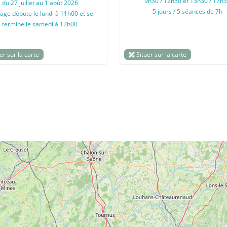
9h30 / 12h30 et 13h30 / 17h
du 27 juillet au 1 août 2026
5 jours / 5 séances de 7h
tage débute le lundi à 11h00 et se
termine le samedi à 12h00
er sur la carte
Situer sur la carte