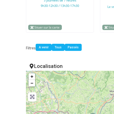
5 journées de 7 heures
9h30-12h30 / 13h30-17h30
Le s
Situer sur la carte
Situ
A venir
Tous
Passés
Filtres
Localisation
+
−