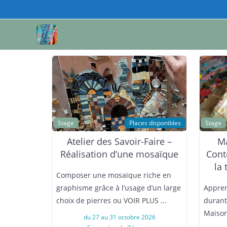
Stage
Places disponibles
Stage
Atelier des Savoir-Faire –
Ma
Réalisation d’une mosaïque
Cont
la
Composer une mosaïque riche en
graphisme grâce à l’usage d’un large
Appren
choix de pierres ou
VOIR PLUS ...
durant
Maiso
du 27 au 31 octobre 2026