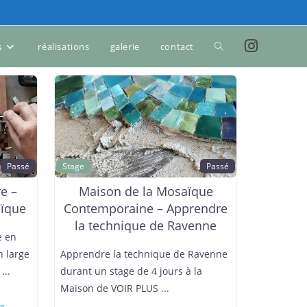
s
réalisations
galerie
contact
Passé
Stage
Passé
re –
Maison de la Mosaïque
aïque
Contemporaine – Apprendre
la technique de Ravenne
e en
n large
Apprendre la technique de Ravenne
...
durant un stage de 4 jours à la
Maison de
VOIR PLUS ...