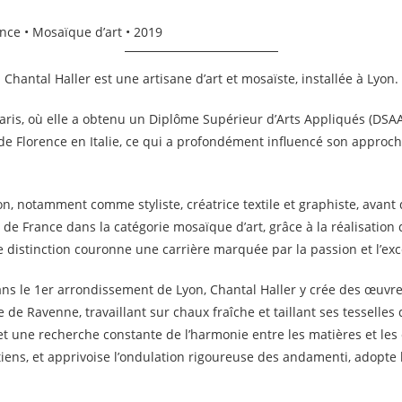
ance
•
Mosaïque d’art
• 2019
Chantal Haller est une artisane d’art et mosaïste, installée à Lyon.
Paris, où elle a obtenu un Diplôme Supérieur d’Arts Appliqués (DSAA)
de Florence en Italie, ce qui a profondément influencé son approche
tion, notamment comme styliste, créatrice textile et graphiste, avan
e de France dans la catégorie mosaïque d’art, grâce à la réalisation 
 distinction couronne une carrière marquée par la passion et l’exc
dans le 1er arrondissement de Lyon, Chantal Haller y crée des œuvr
e de Ravenne, travaillant sur chaux fraîche et taillant ses tesselle
et une recherche constante de l’harmonie entre les matières et les 
tiens, et apprivoise l’ondulation rigoureuse des andamenti, adopte 