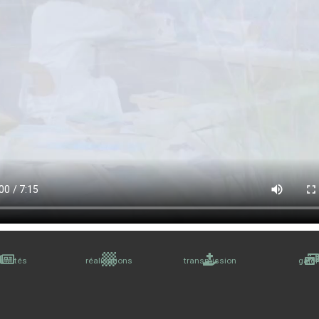
ualités
réalisations
transmission
galer