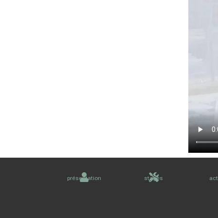
présentation
stages
act