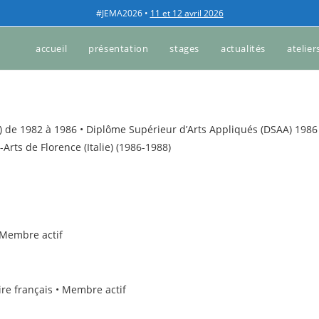
#JEMA2026 •
11 et 12 avril 2026
accueil
présentation
stages
actualités
atelier
)
de 1982 à 1986
•
Diplôme Supérieur d’Arts Appliqués (DSAA) 1986
rts de Florence (Italie) (1986-1988)
Membre actif
aire français
•
Membre actif