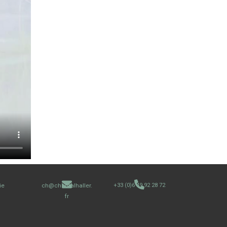
ie
ch@chantalhaller.
+33 (0)6 49 92 28 72
fr