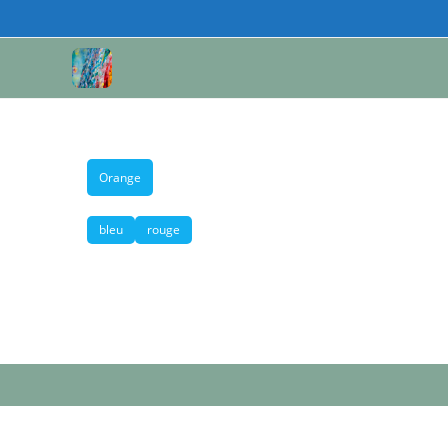
Orange
bleu
rouge