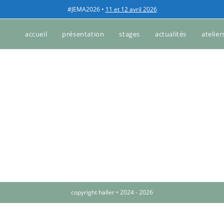
#JEMA2026 •
11 et 12 avril 2026
accueil
présentation
stages
actualités
atelier
copyright haller • 2024 - 2026