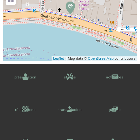
Leaflet
| Map data ©
OpenStreetMap
contributors
présentation
stages
actualités
réalisations
transmission
galerie