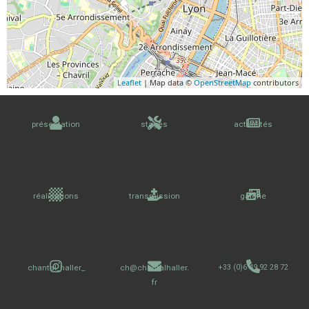
Leaflet
| Map data ©
OpenStreetMap
contributors
présentation
stages
actualités
réalisations
transmission
galerie
chantal_haller_
ch@chantalhaller.
+33 (0)6 49 92 28 72
fr