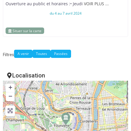
Ouverture au public et horaires :• Jeudi
VOIR PLUS ...
du 4 au 7 avril 2024
Situer sur la carte
A venir
Toutes
Passées
Filtres
Localisation
+
−